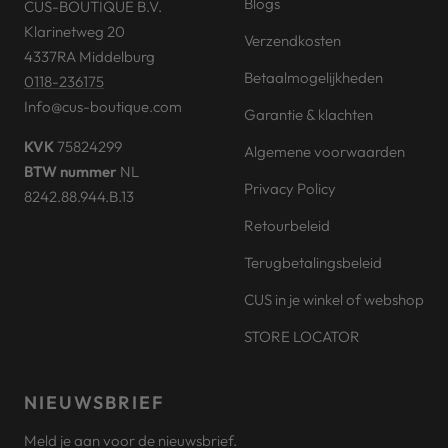
Blogs
CUS-BOUTIQUE B.V.
Klarinetweg 20
Verzendkosten
4337RA Middelburg
Betaalmogelijkheden
0118-236175
Info@cus-boutique.com
Garantie & klachten
KVK
75824299
Algemene voorwaarden
BTW nummer
NL
Privacy Policy
8242.88.944.B.13
Retourbeleid
Terugbetalingsbeleid
CUS in je winkel of webshop
STORE LOCATOR
NIEUWSBRIEF
Meld je aan voor de nieuwsbrief.