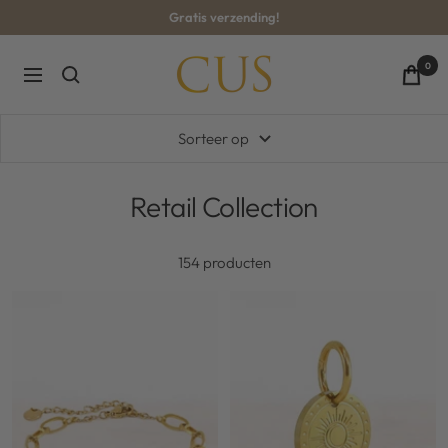
Ga
Gratis verzending!
naar
inhoud
CUS-
0
Navigatie
BOUTIQUE
Sorteer op
Retail Collection
154 producten