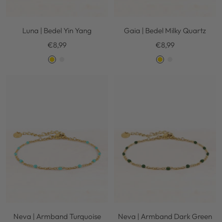
Luna | Bedel Yin Yang
Gaia | Bedel Milky Quartz
Kortingsprijs
Kortingsprijs
€8,99
€8,99
G
S
G
S
o
i
o
i
l
l
l
l
d
v
d
v
e
e
r
r
Neva | Armband Turquoise
Neva | Armband Dark Green