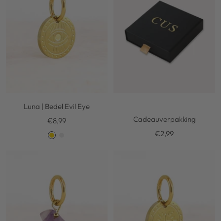
e
r
Luna | Bedel Evil Eye
Cadeauverpakking
Kortingsprijs
€8,99
Kortingsprijs
€2,99
G
S
o
i
l
l
d
v
e
r