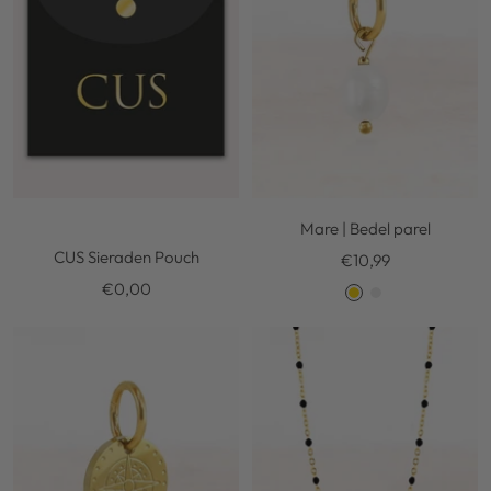
r
r
Mare | Bedel parel
CUS Sieraden Pouch
Kortingsprijs
€10,99
Kortingsprijs
€0,00
G
S
o
i
l
l
d
v
e
r