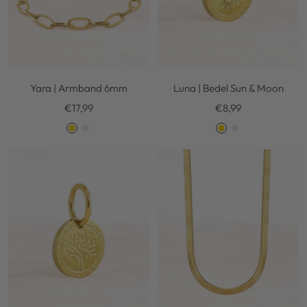
Yara | Armband 6mm
Luna | Bedel Sun & Moon
Kortingsprijs
Kortingsprijs
€17,99
€8,99
G
S
G
S
o
i
o
i
l
l
l
l
d
v
d
v
e
e
r
r