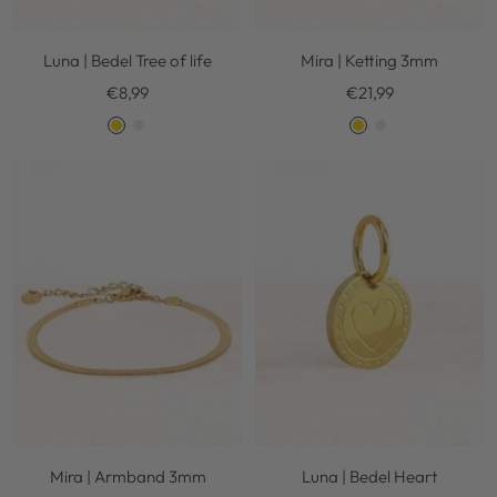
Luna | Bedel Tree of life
Mira | Ketting 3mm
Kortingsprijs
Kortingsprijs
€8,99
€21,99
G
S
G
S
o
i
o
i
l
l
l
l
d
v
d
v
e
e
r
r
Mira | Armband 3mm
Luna | Bedel Heart