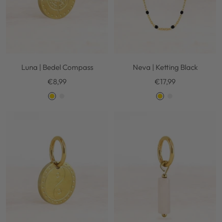
Luna | Bedel Compass
Neva | Ketting Black
Kortingsprijs
Kortingsprijs
€8,99
€17,99
G
S
G
S
o
i
o
i
l
l
l
l
d
v
d
v
e
e
r
r