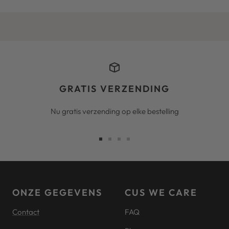
GRATIS VERZENDING
Nu gratis verzending op elke bestelling
Ga
Ga
Ga
Ga
naar
naar
naar
naar
slide
slide
slide
slide
1
2
3
4
ONZE GEGEVENS
CUS WE CARE
Contact
FAQ