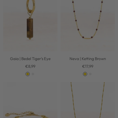
e
e
r
r
Gaia | Bedel Tiger's Eye
Neva | Ketting Brown
Kortingsprijs
Kortingsprijs
€8,99
€17,99
G
S
G
S
o
i
o
i
l
l
l
l
d
v
d
v
e
e
r
r