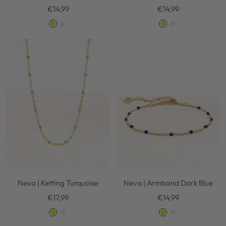
Kortingsprijs
Kortingsprijs
€14,99
€14,99
G
S
G
S
o
i
o
i
l
l
l
l
d
v
d
v
e
e
r
r
Neva | Ketting Turquoise
Neva | Armband Dark Blue
Kortingsprijs
Kortingsprijs
€17,99
€14,99
G
S
G
S