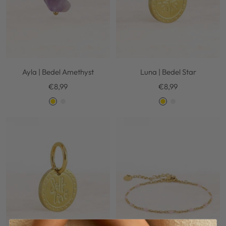
Ayla | Bedel Amethyst
Luna | Bedel Star
Kortingsprijs
Kortingsprijs
€8,99
€8,99
G
S
G
S
o
i
o
i
l
l
l
l
d
v
d
v
e
e
r
r