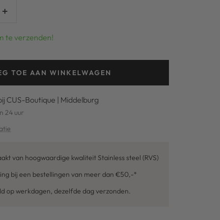
Verhoog
aantal
m te verzenden!
EG TOE AAN WINKELWAGEN
bij CUS-Boutique | Middelburg
n 24 uur
atie
kt van hoogwaardige kwaliteit Stainless steel (RVS)
ing bij een bestellingen van meer dan €50,-*
eld op werkdagen, dezelfde dag verzonden.