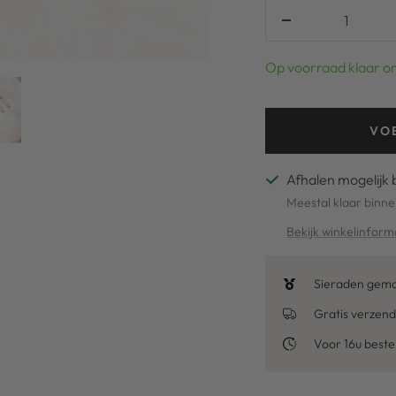
Verlaag
aantal
Op voorraad klaar o
VO
Afhalen mogelijk 
Meestal klaar binne
Bekijk winkelinform
Sieraden gemaa
Gratis verzend
Voor 16u best