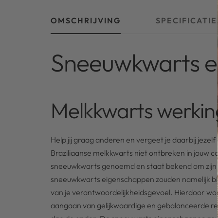
OMSCHRIJVING
SPECIFICATIE
Sneeuwkwarts e
Melkkwarts werkin
Help jij graag anderen en vergeet je daarbij jeze
Braziliaanse melkkwarts niet ontbreken in jouw c
sneeuwkwarts genoemd en staat bekend om zijn 
sneeuwkwarts eigenschappen zouden namelijk bi
van je verantwoordelijkheidsgevoel. Hierdoor wor
aangaan van gelijkwaardige en gebalanceerde relati