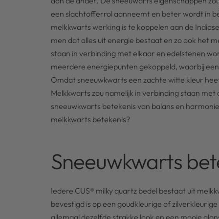
dan de ander. De sneeuwarts eigenschappen zoud
een slachtofferrol aanneemt en beter wordt in
melkkwarts werking is te koppelen aan de Indiase 
men dat alles uit energie bestaat en zo ook het 
staan in verbinding met elkaar en edelstenen wor
meerdere energiepunten gekoppeld, waarbij een 
Omdat sneeuwkwarts een zachte witte kleur heeft,
Melkkwarts zou namelijk in verbinding staan met 
sneeuwkwarts betekenis van balans en harmonie.
melkkwarts betekenis?
Sneeuwkwarts bet
Iedere CUS® milky quartz bedel bestaat uit melkk
bevestigd is op een goudkleurige of zilverkleurige 
allemaal dezelfde strakke look en een mooie glan