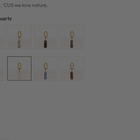
. 'CUS we love nature.
Quartz