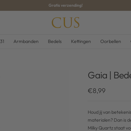
Gratis verzending!
CUS-
BOUTIQUE
31
Armbanden
Bedels
Kettingen
Oorbellen
Gaia | Bed
Kortingsprijs
€8,99
Houd jij van betekeni
materialen? Dan is de
Milky Quartz staat vo