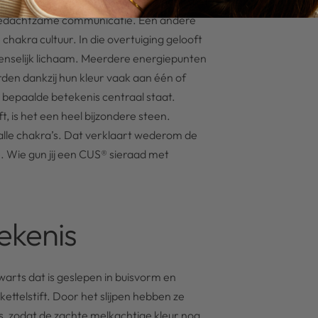
en er ook voor zorgen dat je minder snel
 bedachtzame communicatie. Een andere
chakra cultuur. In die overtuiging gelooft
menselijk lichaam. Meerdere energiepunten
den dankzij hun kleur vaak aan één of
bepaalde betekenis centraal staat.
 is het een heel bijzondere steen.
alle chakra’s. Dat verklaart wederom de
 Wie gun jij een CUS® sieraad met
ekenis
warts dat is geslepen in buisvorm en
kettelstift. Door het slijpen hebben ze
s, zodat de zachte melkachtige kleur nog