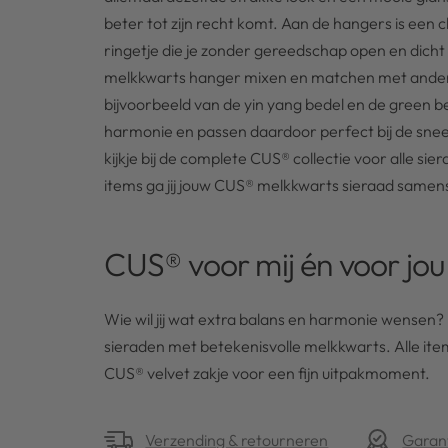
beter tot zijn recht komt. Aan de hangers is een cl
ringetje die je zonder gereedschap open en dich
melkkwarts hanger mixen en matchen met andere 
bijvoorbeeld van de yin yang bedel en de green b
harmonie en passen daardoor perfect bij de sn
kijkje bij de complete CUS® collectie voor alle s
items ga jij jouw CUS® melkkwarts sieraad samen
CUS® voor mij én voor jou
Wie wil jij wat extra balans en harmonie wensen? 
sieraden met betekenisvolle melkkwarts. Alle it
CUS® velvet zakje voor een fijn uitpakmoment.
Verzending & retourneren
Garan