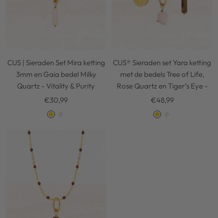
CUS | Sieraden Set Mira ketting
CUS® Sieraden set Yara ketting
3mm en Gaia bedel Milky
met de bedels Tree of Life,
Quartz - Vitality & Purity
Rose Quartz en Tiger’s Eye -
Kortingsprijs
Kortingsprijs
€30,99
€48,99
G
S
G
S
o
i
o
i
l
l
l
l
d
v
d
v
e
e
r
r