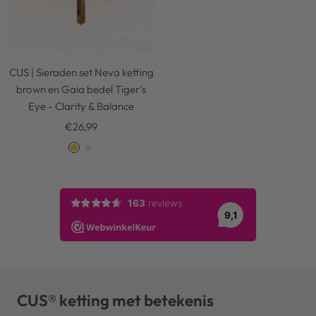
CUS | Sieraden set Neva ketting
brown en Gaia bedel Tiger’s
Eye - Clarity & Balance
Kortingsprijs
€26,99
G
S
o
i
l
l
d
v
e
r
CUS®
ketting met betekenis