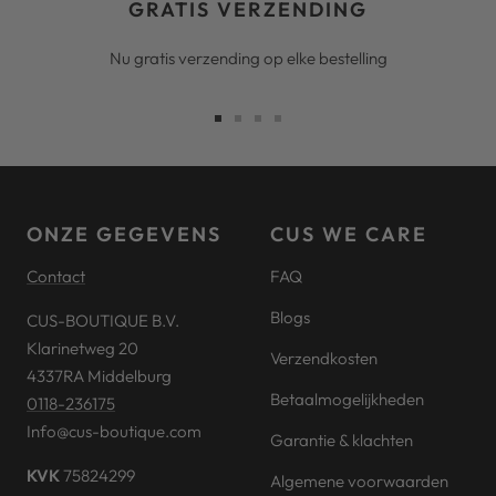
GRATIS VERZENDING
Nu gratis verzending op elke bestelling
Ga
Ga
Ga
Ga
naar
naar
naar
naar
slide
slide
slide
slide
1
2
3
4
ONZE GEGEVENS
CUS WE CARE
Contact
FAQ
Blogs
CUS-BOUTIQUE B.V.
Klarinetweg 20
Verzendkosten
4337RA Middelburg
Betaalmogelijkheden
0118-236175
Info@cus-boutique.com
Garantie & klachten
KVK
75824299
Algemene voorwaarden