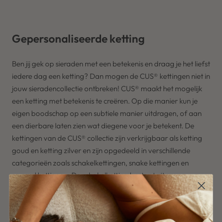
Gepersonaliseerde ketting
Ben jij gek op sieraden met een betekenis en draag je het liefst
iedere dag een ketting? Dan mogen de
CUS®
kettingen niet in
jouw sieradencollectie ontbreken!
CUS®
maakt het mogelijk
een
ketting met betekenis
te creëren. Op die manier kun je
eigen boodschap op een subtiele manier uitdragen, of aan
een dierbare laten zien wat diegene voor je betekent. De
kettingen van de
CUS®
collectie zijn verkrijgbaar als
ketting
goud
en
ketting zilver
en zijn opgedeeld in verschillende
categorieën zoals schakelkettingen, snake kettingen en
enamel kettingen. De schakelketting bestaat uit grove
schakels voor een echte statement look. De enamel ketting
bestaat uit veel kleinere schakeltjes en heeft daardoor een
meer subtiele uitstraling. Deze
gepersonaliseerde ketting
is