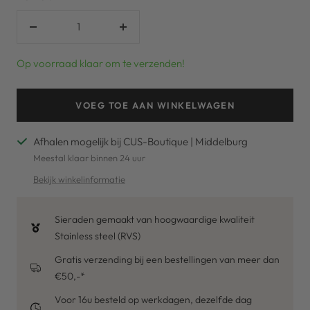
Verlaag
Verhoog
aantal
aantal
Op voorraad klaar om te verzenden!
VOEG TOE AAN WINKELWAGEN
Afhalen mogelijk bij CUS-Boutique | Middelburg
Meestal klaar binnen 24 uur
Bekijk winkelinformatie
Sieraden gemaakt van hoogwaardige kwaliteit
Stainless steel (RVS)
Gratis verzending bij een bestellingen van meer dan
€50,-*
Voor 16u besteld op werkdagen, dezelfde dag