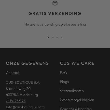
GRATIS VERZENDING
Nu gratis verzending op elke bestelling
Ga
Ga
Ga
Ga
naar
naar
naar
naar
slide
slide
slide
slide
1
2
3
4
ONZE GEGEVENS
CUS WE CARE
Contact
FAQ
Blogs
CUS-BOUTIQUE B.V.
Klarinetweg 20
Verzendkosten
4337RA Middelburg
Betaalmogelijkheden
0118-236175
Info@cus-boutique.com
Garantie & klachten