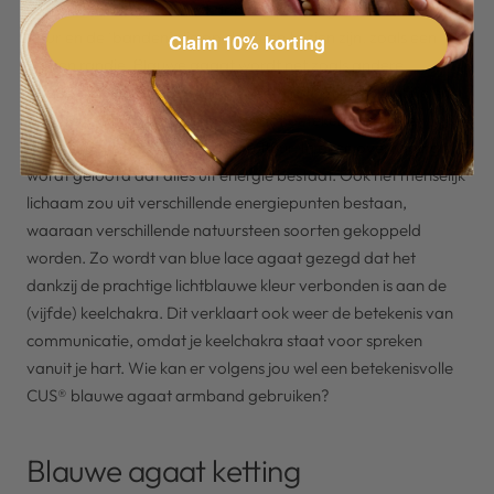
van blue lace agaat komt door de prachtige lichtblauwe
kleur en de ‘banden’ die op de steen te zien zijn, zoals een
Claim 10% korting
kanten randje. Blauwe agaat wordt net zoals andere
agaatsoorten gevonden in de Verenigde Staten, Brazilië en
Uruguay. Een andere blauwe agaat betekenis heeft te
maken met de Indiase Chakra cultuur. In deze overtuiging
wordt geloofd dat alles uit energie bestaat. Ook het menselijk
lichaam zou uit verschillende energiepunten bestaan,
waaraan verschillende natuursteen soorten gekoppeld
worden. Zo wordt van blue lace agaat gezegd dat het
dankzij de prachtige lichtblauwe kleur verbonden is aan de
(vijfde) keelchakra. Dit verklaart ook weer de betekenis van
communicatie, omdat je keelchakra staat voor spreken
vanuit je hart. Wie kan er volgens jou wel een betekenisvolle
CUS® blauwe agaat armband gebruiken?
Blauwe agaat ketting