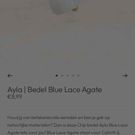
Ga
Ga
Ga
Ga
Ga
naar
naar
naar
naar
naar
Ayla | Bedel Blue Lace Agate
slide
slide
slide
slide
slide
Kortingsprijs
€8,99
1
2
3
4
5
Houd jij van betekenisvolle sieraden en ben je gek op
natuurlijke materialen? Dan is deze Chip bedel Ayla Blue Lace
Agate iets voor jou! Blue Lace Agate staat voor Calmth &