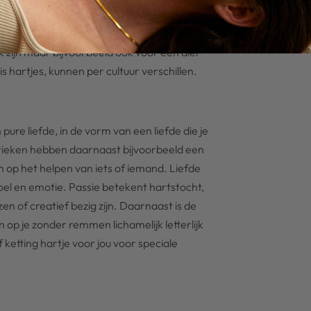
 liefde en passie voor jou betekent?
warme of dierbare genegenheid of een
k zijn maar bijvoorbeeld ook voor een dier
s hartjes, kunnen per cultuur verschillen.
pure liefde, in de vorm van een liefde die je
 Grieken hebben daarnaast bijvoorbeeld een
h op het helpen van iets of iemand. Liefde
oel en emotie. Passie betekent hartstocht,
lezen of creatief bezig zijn. Daarnaast is de
n op je zonder remmen lichamelijk letterlijk
ketting hartje voor jou voor speciale