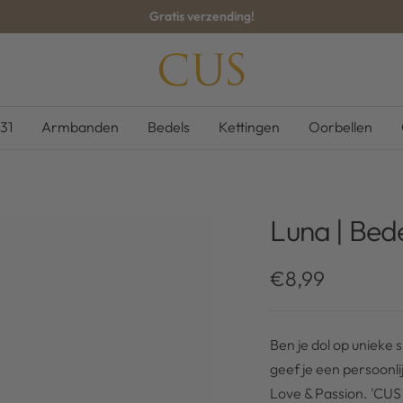
Gratis verzending!
CUS-
BOUTIQUE
31
Armbanden
Bedels
Kettingen
Oorbellen
Luna | Bed
Kortingsprijs
€8,99
Ben je dol op unieke
geef je een persoonli
Love & Passion. 'CUS