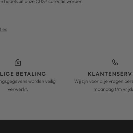
en bedels uit onze CUS® collectie worden
ties
ILIGE BETALING
KLANTENSERV
ingsgegevens worden veilig
Wij zijn voor al je vragen be
verwerkt.
maandag t/m vrijd