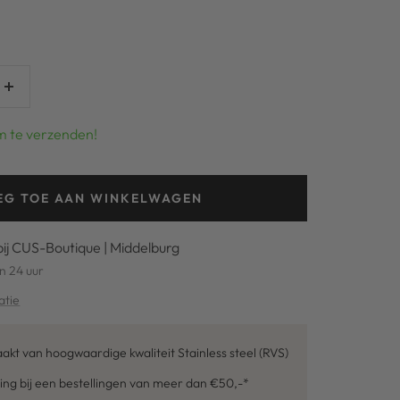
Verhoog
aantal
m te verzenden!
EG TOE AAN WINKELWAGEN
bij CUS-Boutique | Middelburg
n 24 uur
atie
kt van hoogwaardige kwaliteit Stainless steel (RVS)
ing bij een bestellingen van meer dan €50,-*