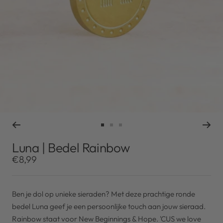
Ga
Ga
Ga
naar
naar
naar
Luna | Bedel Rainbow
slide
slide
slide
Kortingsprijs
€8,99
1
2
3
Ben je dol op unieke sieraden? Met deze prachtige ronde
bedel Luna geef je een persoonlijke touch aan jouw sieraad.
Rainbow staat voor New Beginnings & Hope. 'CUS we love