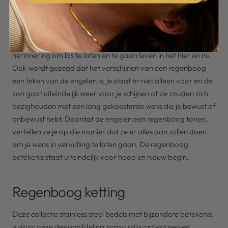
regenboog. Dat is ook niet zo gek; zo snel als de regenboog
verschijnt, verdwijnt hij ook weer. Het kan een teken zijn van
het kunnen loslaten. De regenboog betekenis laat zien dat er
hoop is en een nieuw begin zich aankondigt. Een kleine
herinnering om los te laten en te gaan leven in het hier en nu.
Ook wordt gezegd dat het verschijnen van een regenboog
een teken van de engelen is; je staat er niet alleen voor en de
zon gaat uiteindelijk weer voor je schijnen of ze zouden zich
bezighouden met een lang gekoesterde wens die je bewust of
onbewust hebt. Doordat de engelen een regenboog tonen,
vertellen ze je op die manier dat ze er alles aan zullen doen
om je wens in vervulling te laten gaan. De regenboog
betekenis staat uiteindelijk voor hoop en nieuw begin.
Regenboog ketting
Deze collectie stainless steel bedels met bijzondere betekenis,
is door onze designafdeling zorgvuldig ontworpen en