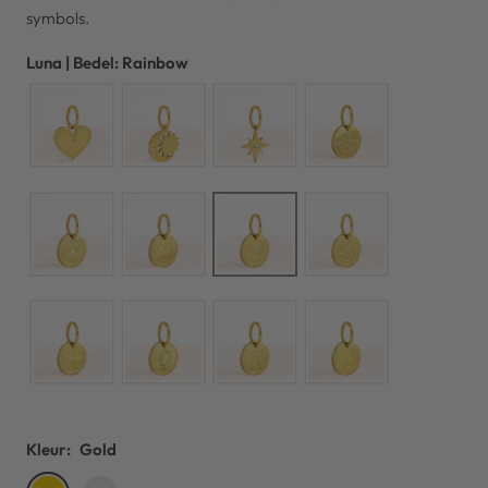
symbols.
Luna | Bedel: Rainbow
Kleur:
Gold
Gold
Silver