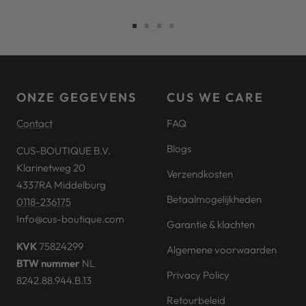
Ga
Ga
Ga
Ga
naar
naar
naar
naar
slide
slide
slide
slide
1
2
3
4
ONZE GEGEVENS
CUS WE CARE
Contact
FAQ
Blogs
CUS-BOUTIQUE B.V.
Klarinetweg 20
Verzendkosten
4337RA Middelburg
Betaalmogelijkheden
0118-236175
Info@cus-boutique.com
Garantie & klachten
KVK
75824299
Algemene voorwaarden
BTW nummer
NL
Privacy Policy
8242.88.944.B.13
Retourbeleid