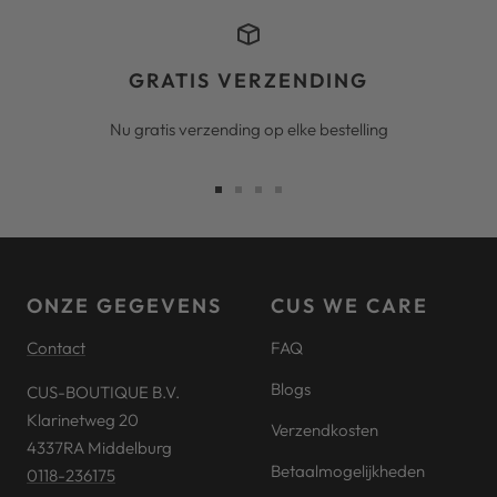
GRATIS VERZENDING
Nu gratis verzending op elke bestelling
Ga
Ga
Ga
Ga
naar
naar
naar
naar
slide
slide
slide
slide
1
2
3
4
ONZE GEGEVENS
CUS WE CARE
Contact
FAQ
Blogs
CUS-BOUTIQUE B.V.
Klarinetweg 20
Verzendkosten
4337RA Middelburg
Betaalmogelijkheden
0118-236175