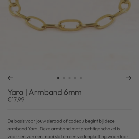
Ga
Ga
Ga
Ga
Ga
naar
naar
naar
naar
naar
Yara | Armband 6mm
slide
slide
slide
slide
slide
Kortingsprijs
€17,99
1
2
3
4
5
De basis voor jouw sieraad of cadeau begint bij deze
armband Yara. Deze armband met prachtige schakel is
voorzien van een mooi slot en een verlengketting waardoor