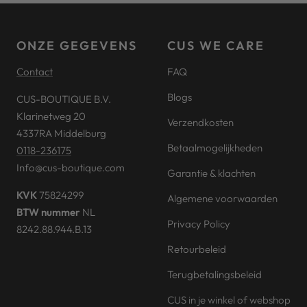
slide
slide
slide
slide
1
2
3
4
ONZE GEGEVENS
CUS WE CARE
Contact
FAQ
Blogs
CUS-BOUTIQUE B.V.
Klarinetweg 20
Verzendkosten
4337RA Middelburg
Betaalmogelijkheden
0118-236175
Info@cus-boutique.com
Garantie & klachten
KVK
75824299
Algemene voorwaarden
BTW nummer
NL
Privacy Policy
8242.88.944.B.13
Retourbeleid
Terugbetalingsbeleid
CUS in je winkel of webshop