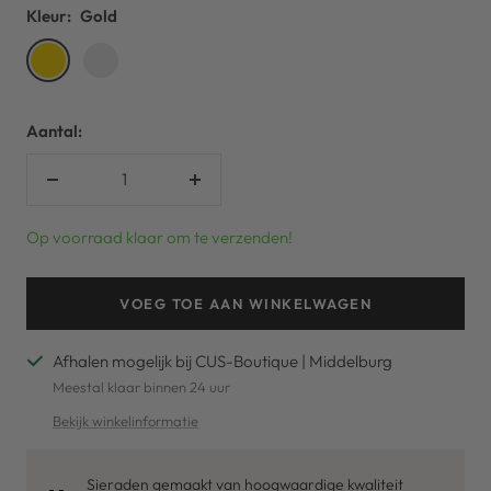
Kleur:
Gold
Gold
Silver
Aantal:
Verlaag
Verhoog
aantal
aantal
Op voorraad klaar om te verzenden!
VOEG TOE AAN WINKELWAGEN
Afhalen mogelijk bij CUS-Boutique | Middelburg
Meestal klaar binnen 24 uur
Bekijk winkelinformatie
Sieraden gemaakt van hoogwaardige kwaliteit