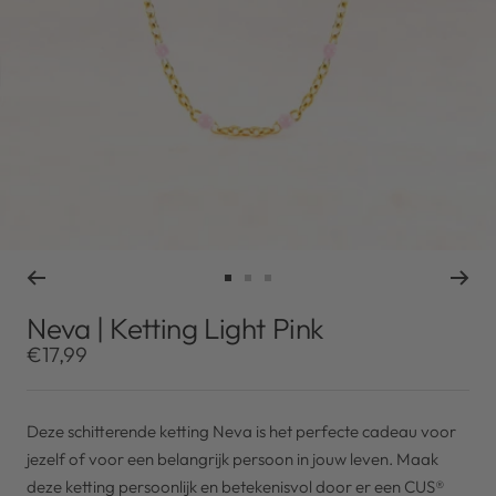
Ga
Ga
Ga
naar
naar
naar
Neva | Ketting Light Pink
slide
slide
slide
Kortingsprijs
€17,99
1
2
3
Deze schitterende ketting Neva is het perfecte cadeau voor
jezelf of voor een belangrijk persoon in jouw leven. Maak
deze ketting persoonlijk en betekenisvol door er een CUS®