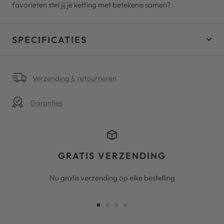
favorieten stel jij je ketting met betekenis samen?
SPECIFICATIES
Verzending & retourneren
Garanties
GRATIS VERZENDING
Nu gratis verzending op elke bestelling
Ga
Ga
Ga
Ga
naar
naar
naar
naar