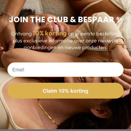
JOIN THE CLUB & BESPAAR ✨
10
% korting
Ontvang
op je eerste bestelling,
plus exclusieve informatie over onze nieuwste
aanbiedingen en nieuwe producten.
S
ting in
Claim 10% korting