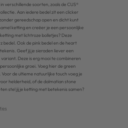
 in verschillende soorten, zoals de CUS®
lectie. Aan iedere bedel zit een clicker
 je zonder gereedschap open en dicht kunt
namel ketting en creëer je een persoonlijke
ketting met lichtroze bolletjes? Deze
z bedel. Ook de pink bedel en de heart
tekenis. Geef jij je sieraden liever een
 variant. Deze is erg mooi te combineren
n persoonlijke groei. Voeg hier de green
 Voor de ultieme natuurlijke touch voeg je
voor helderheid, of de dalmatian stone
eten stel jij je ketting met betekenis samen?
ties