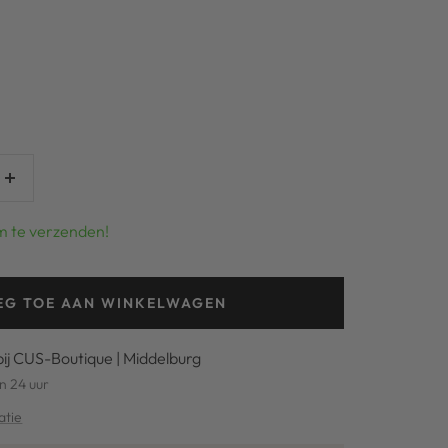
Verhoog
aantal
m te verzenden!
EG TOE AAN WINKELWAGEN
bij CUS-Boutique | Middelburg
n 24 uur
atie