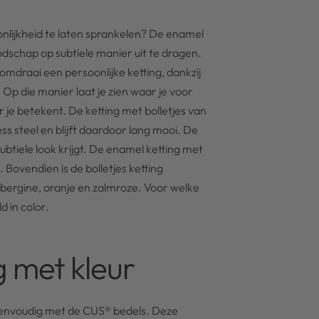
soonlijkheid te laten sprankelen? De enamel
dschap op subtiele manier uit te dragen.
domdraai een persoonlijke ketting, dankzij
. Op die manier laat je zien waar je voor
or je betekent. De ketting met bolletjes van
ss steel en blijft daardoor lang mooi. De
ubtiele look krijgt. De enamel ketting met
. Bovendien is de bolletjes ketting
aubergine, oranje en zalmroze. Voor welke
d in color.
g met kleur
 eenvoudig met de CUS® bedels. Deze