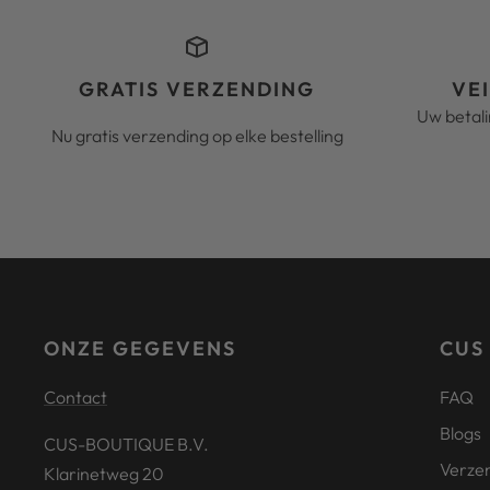
GRATIS VERZENDING
VE
Uw betal
Nu gratis verzending op elke bestelling
ONZE GEGEVENS
CUS
Contact
FAQ
Blogs
CUS-BOUTIQUE B.V.
Verze
Klarinetweg 20