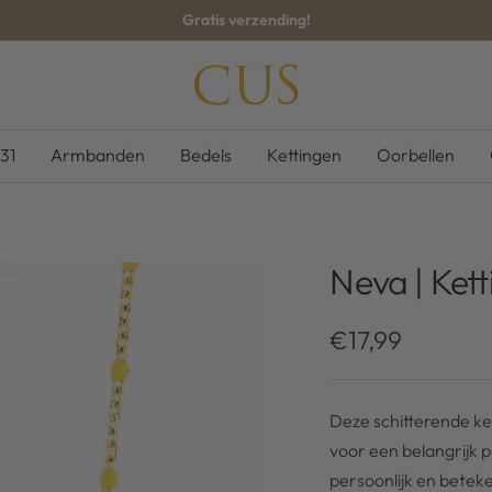
Gratis verzending!
CUS-
BOUTIQUE
31
Armbanden
Bedels
Kettingen
Oorbellen
Neva | Kett
Kortingsprijs
€17,99
Deze schitterende ket
voor een belangrijk 
persoonlijk en betek