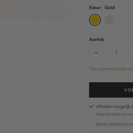
Kleur:
Gold
Gold
Silver
Aantal:
Verlaag
aantal
Op voorraad klaar o
VO
Afhalen mogelijk 
Meestal klaar binne
Bekijk winkelinform