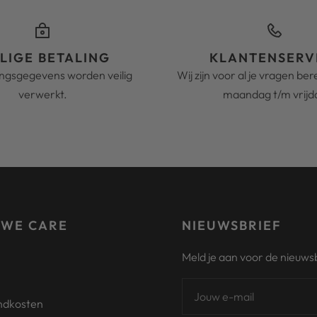
ILIGE BETALING
KLANTENSERV
ingsgegevens worden veilig
Wij zijn voor al je vragen be
verwerkt.
maandag t/m vrijd
 WE CARE
NIEUWSBRIEF
Meld je aan voor de nieuwsb
Jouw e-mail
ndkosten