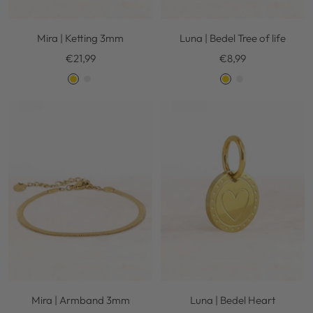
Mira | Ketting 3mm
Luna | Bedel Tree of life
Kortingsprijs
Kortingsprijs
€21,99
€8,99
G
S
G
S
o
i
o
i
l
l
l
l
d
v
d
v
e
e
r
r
Mira | Armband 3mm
Luna | Bedel Heart