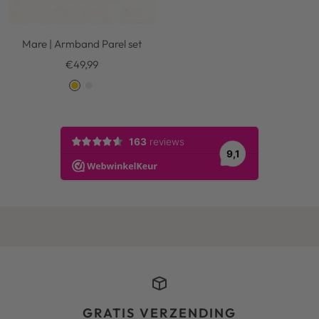
Mare | Armband Parel set
Kortingsprijs
€49,99
G
S
o
i
l
l
d
v
e
r
GRATIS VERZENDING