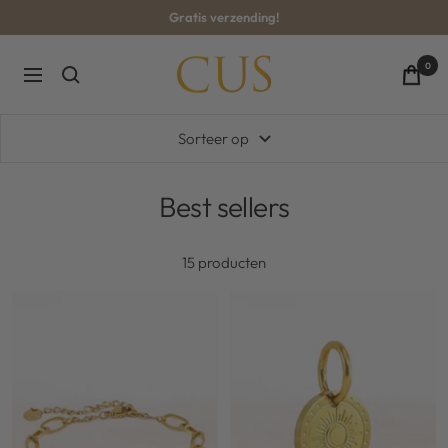
Ga
Gratis verzending!
naar
inhoud
CUS-
0
Navigatie
BOUTIQUE
Sorteer op
Best sellers
15 producten