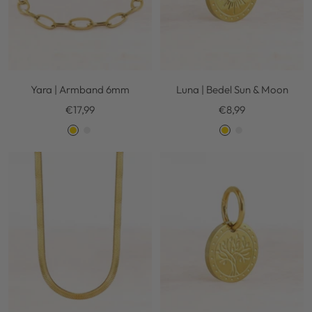
Yara | Armband 6mm
Luna | Bedel Sun & Moon
Kortingsprijs
Kortingsprijs
€17,99
€8,99
G
S
G
S
o
i
o
i
l
l
l
l
d
v
d
v
e
e
r
r