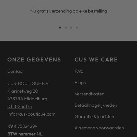
Nu gratis verzending op elke bestelling
Ga
Ga
Ga
Ga
naar
naar
naar
naar
slide
slide
slide
slide
1
2
3
4
ONZE GEGEVENS
CUS WE CARE
Contact
FAQ
Blogs
CUS-BOUTIQUE B.V.
Klarinetweg 20
Verzendkosten
4337RA Middelburg
Betaalmogelijkheden
0118-236175
Info@cus-boutique.com
Garantie & klachten
KVK
75824299
Algemene voorwaarden
BTW nummer
NL