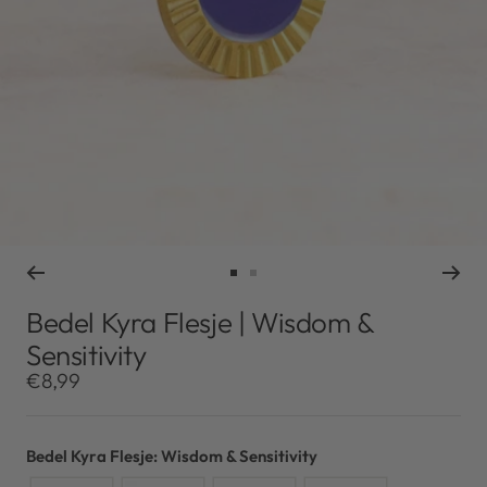
Ga
Ga
naar
naar
Bedel Kyra Flesje | Wisdom &
slide
slide
Sensitivity
1
2
Kortingsprijs
€8,99
Bedel Kyra Flesje: Wisdom & Sensitivity