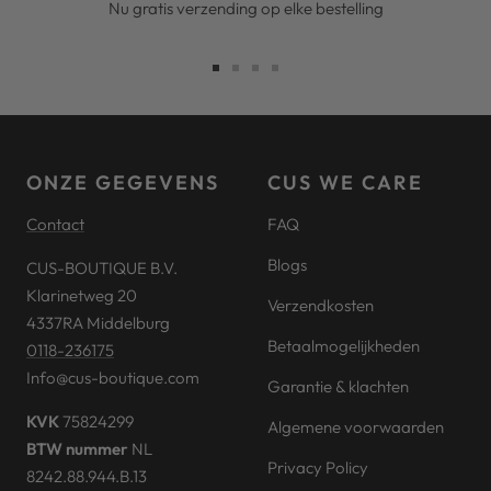
Nu gratis verzending op elke bestelling
Ga
Ga
Ga
Ga
naar
naar
naar
naar
slide
slide
slide
slide
1
2
3
4
ONZE GEGEVENS
CUS WE CARE
Contact
FAQ
Blogs
CUS-BOUTIQUE B.V.
Klarinetweg 20
Verzendkosten
4337RA Middelburg
Betaalmogelijkheden
0118-236175
Info@cus-boutique.com
Garantie & klachten
KVK
75824299
Algemene voorwaarden
BTW nummer
NL
Privacy Policy
8242.88.944.B.13