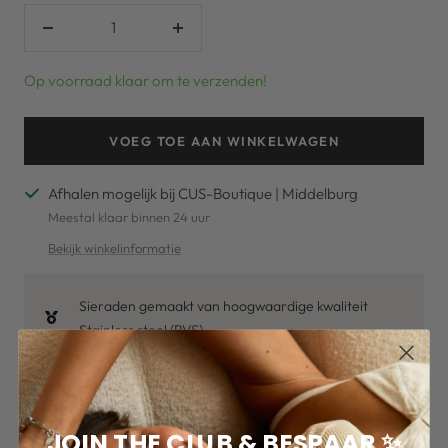
Verlaag
Verhoog
aantal
aantal
Op voorraad klaar om te verzenden!
VOEG TOE AAN WINKELWAGEN
Afhalen mogelijk bij CUS-Boutique | Middelburg
Meestal klaar binnen 24 uur
Bekijk winkelinformatie
Sieraden gemaakt van hoogwaardige kwaliteit
Stainless steel (RVS)
Gratis verzending bij een bestellingen van meer dan
€50,-*
Voor 16u besteld op werkdagen, dezelfde dag
JOIN THE CLUB & BESPAAR ✨
verzonden.