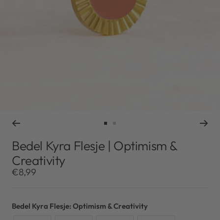
Ga
Ga
naar
naar
Bedel Kyra Flesje | Optimism &
slide
slide
Creativity
1
2
Kortingsprijs
€8,99
Bedel Kyra Flesje: Optimism & Creativity