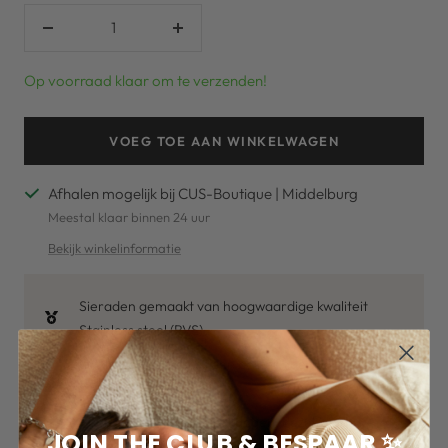
Verlaag
Verhoog
aantal
aantal
Op voorraad klaar om te verzenden!
VOEG TOE AAN WINKELWAGEN
Afhalen mogelijk bij CUS-Boutique | Middelburg
Meestal klaar binnen 24 uur
Bekijk winkelinformatie
Sieraden gemaakt van hoogwaardige kwaliteit
Stainless steel (RVS)
Gratis verzending bij een bestellingen van meer dan
€50,-*
Voor 16u besteld op werkdagen, dezelfde dag
JOIN THE CLUB & BESPAAR ✨
verzonden.