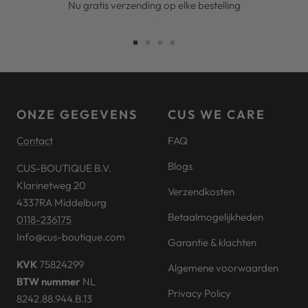
Nu gratis verzending op elke bestelling
Ga
Ga
Ga
Ga
naar
naar
naar
naar
slide
slide
slide
slide
1
2
3
4
ONZE GEGEVENS
CUS WE CARE
Contact
FAQ
Blogs
CUS-BOUTIQUE B.V.
Klarinetweg 20
Verzendkosten
4337RA Middelburg
Betaalmogelijkheden
0118-236175
Info@cus-boutique.com
Garantie & klachten
KVK
75824299
Algemene voorwaarden
BTW nummer
NL
Privacy Policy
8242.88.944.B.13