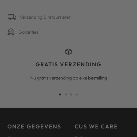
Verzending & retourneren
Garanties
GRATIS VERZENDING
Nu gratis verzending op elke bestelling
Ga
Ga
Ga
Ga
naar
naar
naar
naar
slide
slide
slide
slide
1
2
3
4
ONZE GEGEVENS
CUS WE CARE