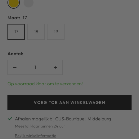
Gold
Silver
Maat:
17
17
18
19
Aantal:
Verlaag
Verhoog
aantal
aantal
Op voorraad klaar om te verzenden!
VOEG TOE AAN WINKELWAGEN
Afhalen mogelijk bij CUS-Boutique | Middelburg
Meestal klaar binnen 24 uur
Bekijk winkelinformatie