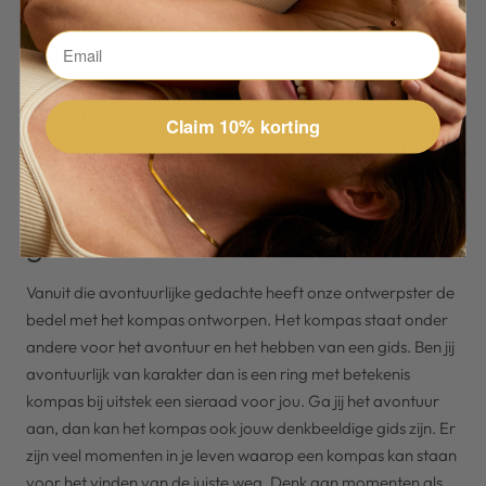
worden gewaardeerd om hun prachtige uitstraling maar ook
door de betekenissen.
Ken jij iemand die een nieuw
Claim 10% korting
avontuur aangaat of ben jij zelf
van plan het avontuur tegemoet
te gaan en kun je wel een gids
gebruiken?
Vanuit die avontuurlijke gedachte heeft onze ontwerpster de
bedel met het kompas ontworpen. Het kompas staat onder
andere voor het avontuur en het hebben van een gids. Ben jij
avontuurlijk van karakter dan is een ring met betekenis
kompas bij uitstek een sieraad voor jou. Ga jij het avontuur
aan, dan kan het kompas ook jouw denkbeeldige gids zijn. Er
zijn veel momenten in je leven waarop een kompas kan staan
voor het vinden van de juiste weg. Denk aan momenten als