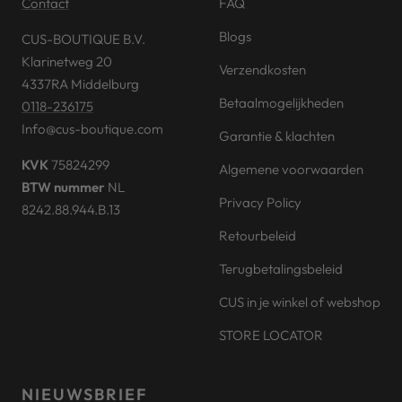
Contact
FAQ
Blogs
CUS-BOUTIQUE B.V.
Klarinetweg 20
Verzendkosten
4337RA Middelburg
Betaalmogelijkheden
0118-236175
Info@cus-boutique.com
Garantie & klachten
KVK
75824299
Algemene voorwaarden
BTW nummer
NL
Privacy Policy
8242.88.944.B.13
Retourbeleid
Terugbetalingsbeleid
CUS in je winkel of webshop
STORE LOCATOR
NIEUWSBRIEF