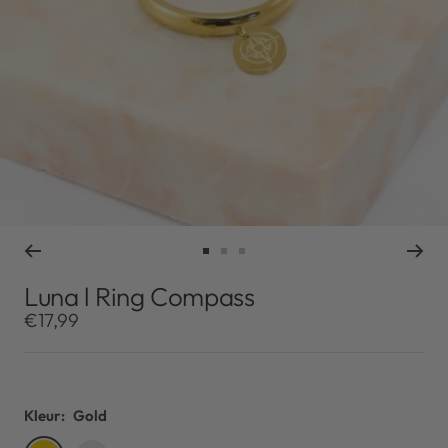
Ga
Ga
Ga
naar
naar
naar
Luna l Ring Compass
slide
slide
slide
Kortingsprijs
€17,99
1
2
3
Kleur:
Gold