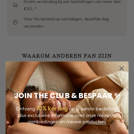
Gratis verzending bij een bestellingen van meer dan
€50,-*
Voor 16u besteld op werkdagen, dezelfde dag
verzonden.
WAAROM ANDEREN FAN ZIJN
JOIN THE CLUB & BESPAAR ✨
10
% korting
Ontvang
op je eerste bestelling,
plus exclusieve informatie over onze nieuwste
aanbiedingen en nieuwe producten.