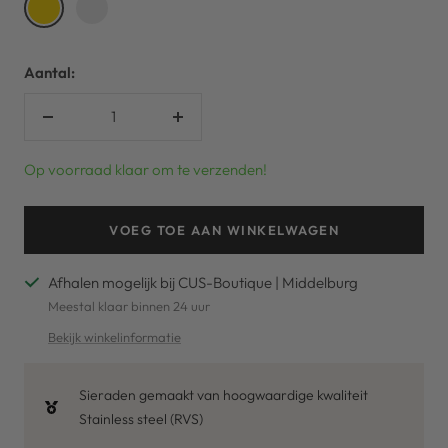
Gold
Silver
Aantal:
Verlaag
Verhoog
aantal
aantal
Op voorraad klaar om te verzenden!
VOEG TOE AAN WINKELWAGEN
Afhalen mogelijk bij CUS-Boutique | Middelburg
Meestal klaar binnen 24 uur
Bekijk winkelinformatie
Sieraden gemaakt van hoogwaardige kwaliteit
Stainless steel (RVS)