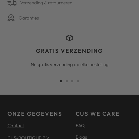
Verzending & retourneren
Garanties
GRATIS VERZENDING
Nu gratis verzending op elke bestelling
Ga
Ga
Ga
Ga
naar
naar
naar
naar
slide
slide
slide
slide
1
2
3
4
ONZE GEGEVENS
CUS WE CARE
Contact
FAQ
Blogs
CUS-BOUTIQUE B.V.