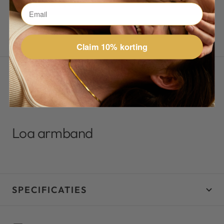
Claim 10% korting
OMSCHRIJVING
CUS® armbanden
Loa armband
SPECIFICATIES