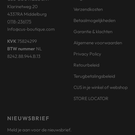
Klarinetweg 20
Verzendkosten
4337RA Middelburg
Betaalmogelijkheden
0118-236175
Info@cus-boutique.com
Garantie & klachten
KVK
75824299
Algemene voorwaarden
BTW nummer
NL
Privacy Policy
8242.88.944.B.13
Retourbeleid
Terugbetalingsbeleid
CUS in je winkel of webshop
STORE LOCATOR
NIEUWSBRIEF
Meld je aan voor de nieuwsbrief.