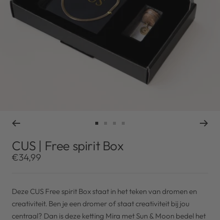
Ga
Ga
Ga
Ga
naar
naar
naar
naar
CUS | Free spirit Box
slide
slide
slide
slide
Kortingsprijs
€34,99
1
2
3
4
Deze CUS Free spirit Box staat in het teken van dromen en
creativiteit. Ben je een dromer of staat creativiteit bij jou
centraal? Dan is deze ketting Mira met Sun & Moon bedel het