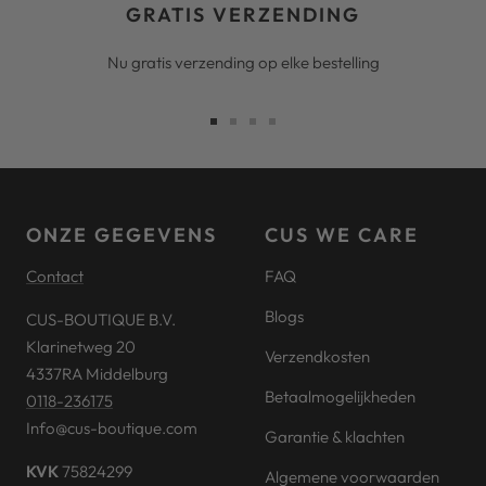
GRATIS VERZENDING
Nu gratis verzending op elke bestelling
Ga
Ga
Ga
Ga
naar
naar
naar
naar
slide
slide
slide
slide
1
2
3
4
ONZE GEGEVENS
CUS WE CARE
Contact
FAQ
Blogs
CUS-BOUTIQUE B.V.
Klarinetweg 20
Verzendkosten
4337RA Middelburg
Betaalmogelijkheden
0118-236175
Info@cus-boutique.com
Garantie & klachten
KVK
75824299
Algemene voorwaarden