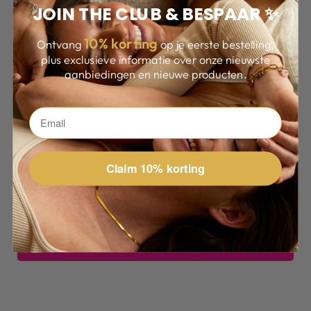
JOIN THE CLUB & BESPAAR ✨
10
% korting
Ontvang
op je eerste bestelling,
plus exclusieve informatie over onze nieuwste
WAAROM ANDEREN FAN ZIJN
aanbiedingen en nieuwe producten.
Claim 10% korting