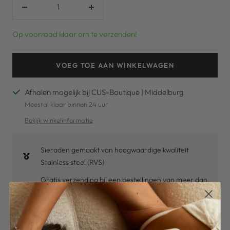
Verlaag
Verhoog
aantal
aantal
Op voorraad klaar om te verzenden!
VOEG TOE AAN WINKELWAGEN
Afhalen mogelijk bij CUS-Boutique | Middelburg
Meestal klaar binnen 24 uur
Bekijk winkelinformatie
Sieraden gemaakt van hoogwaardige kwaliteit
Stainless steel (RVS)
Gratis verzending bij een bestellingen van meer dan
€50,-*
Voor 16u besteld op werkdagen, dezelfde dag
verzonden.