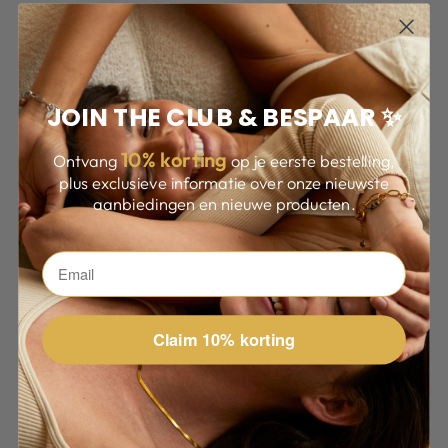
JOIN THE CLUB & BESPAAR ✨
10
% korting
Ontvang
op je eerste bestelling,
plus exclusieve informatie over onze nieuwste
aanbiedingen en nieuwe producten.
Claim 10% korting