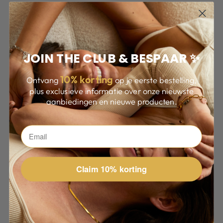
JOIN THE CLUB & BESPAAR ✨
10
% korting
Ontvang
op je eerste bestelling,
plus exclusieve informatie over onze nieuwste
aanbiedingen en nieuwe producten.
Claim 10% korting