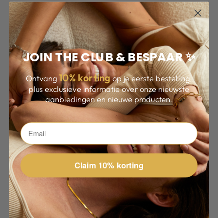
JOIN THE CLUB & BESPAAR ✨
10
% korting
Ontvang
op je eerste bestelling,
plus exclusieve informatie over onze nieuwste
aanbiedingen en nieuwe producten.
Claim 10% korting