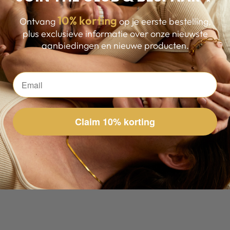
10
% korting
Ontvang
op je eerste bestelling,
plus exclusieve informatie over onze nieuwste
aanbiedingen en nieuwe producten.
Claim 10% korting