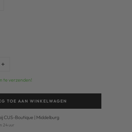
Verhoog
aantal
m te verzenden!
EG TOE AAN WINKELWAGEN
bij CUS-Boutique | Middelburg
n 24 uur