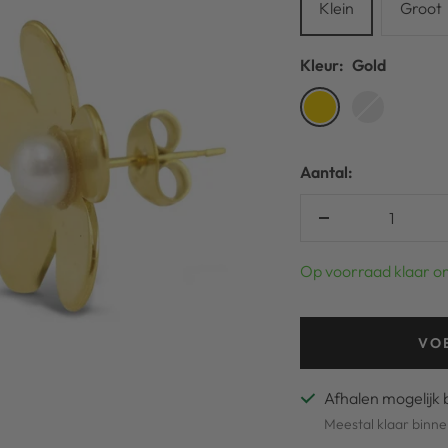
Klein
Groot
Kleur:
Gold
Gold
Silver
Aantal:
Verlaag
aantal
Op voorraad klaar o
VO
Afhalen mogelijk 
Meestal klaar binne