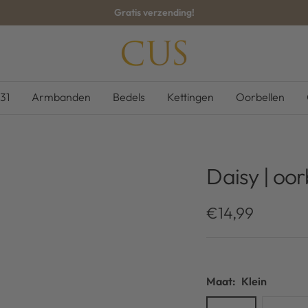
Gratis verzending!
CUS-
BOUTIQUE
31
Armbanden
Bedels
Kettingen
Oorbellen
Daisy | oorb
Kortingsprijs
€14,99
Maat:
Klein