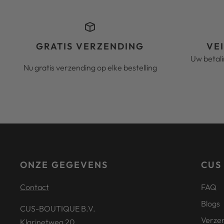
GRATIS VERZENDING
VE
Uw betal
Nu gratis verzending op elke bestelling
ONZE GEGEVENS
CUS
Contact
FAQ
Blogs
CUS-BOUTIQUE B.V.
Verze
Klarinetweg 20