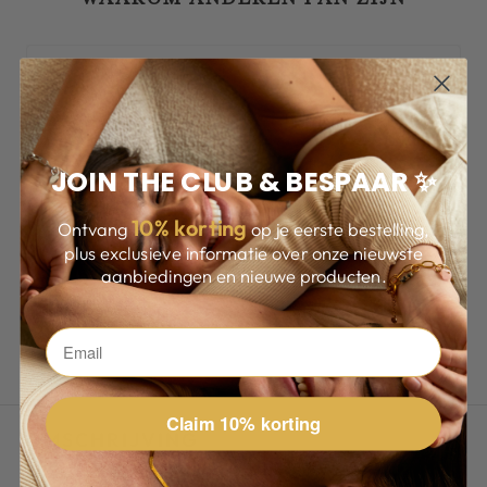
JOIN THE CLUB & BESPAAR ✨
10
% korting
Ontvang
op je eerste bestelling,
plus exclusieve informatie over onze nieuwste
aanbiedingen en nieuwe producten.
Claim 10% korting
OMSCHRIJVING