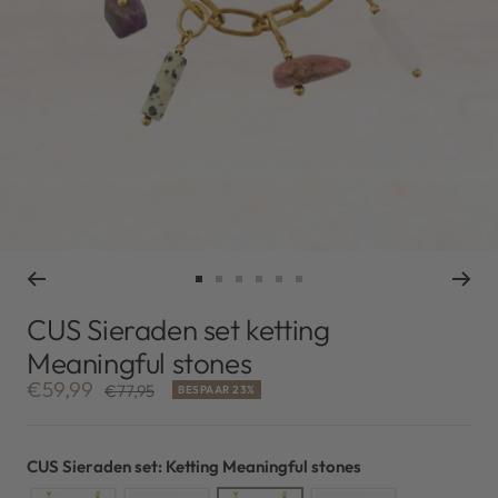
Ga
Ga
Ga
Ga
Ga
Ga
naar
naar
naar
naar
naar
naar
CUS Sieraden set ketting
slide
slide
slide
slide
slide
slide
Meaningful stones
1
2
3
4
5
6
Kortingsprijs
€59,99
Normale
€77,95
BESPAAR 23%
prijs
CUS Sieraden set: Ketting Meaningful stones