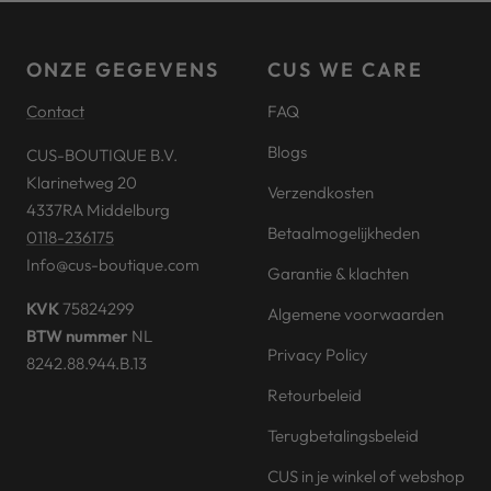
slide
slide
slide
slide
1
2
3
4
ONZE GEGEVENS
CUS WE CARE
Contact
FAQ
Blogs
CUS-BOUTIQUE B.V.
Klarinetweg 20
Verzendkosten
4337RA Middelburg
Betaalmogelijkheden
0118-236175
Info@cus-boutique.com
Garantie & klachten
KVK
75824299
Algemene voorwaarden
BTW nummer
NL
Privacy Policy
8242.88.944.B.13
Retourbeleid
Terugbetalingsbeleid
CUS in je winkel of webshop