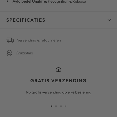
Ayla bedel Unakite:
Recognition & Release
SPECIFICATIES
Verzending & retourneren
Garanties
GRATIS VERZENDING
Nu gratis verzending op elke bestelling
Ga
Ga
Ga
Ga
naar
naar
naar
naar