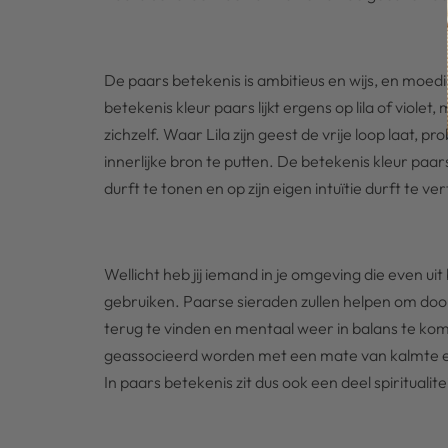
De paars betekenis is ambitieus en wijs, en moedi
betekenis kleur paars lijkt ergens op lila of viole
zichzelf. Waar Lila zijn geest de vrije loop laat, p
innerlijke bron te putten. De betekenis kleur paars
durft te tonen en op zijn eigen intuïtie durft te v
Wellicht heb jij iemand in je omgeving die even uit 
gebruiken. Paarse sieraden zullen helpen om door 
terug te vinden en mentaal weer in balans te ko
geassocieerd worden met een mate van kalmte en 
In paars betekenis zit dus ook een deel spiritualitei