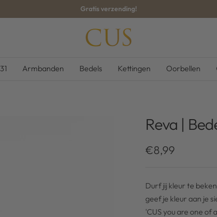
Gratis verzending!
CUS-
BOUTIQUE
31
Armbanden
Bedels
Kettingen
Oorbellen
Reva | Bed
Kortingsprijs
€8,99
Durf jij kleur te be
geef je kleur aan je 
'CUS you are one of a