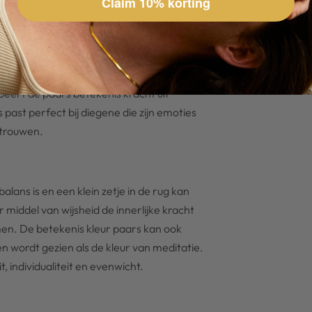
Claim 10% korting
gt gevoeligheid en integriteit aan. De
t, maar zoekt antwoorden en kracht bij
robeert de paars betekenis kracht uit
 past perfect bij diegene die zijn emoties
ertrouwen.
balans is en een klein zetje in de rug kan
middel van wijsheid de innerlijke kracht
men. De betekenis kleur paars kan ook
wordt gezien als de kleur van meditatie.
t, individualiteit en evenwicht.