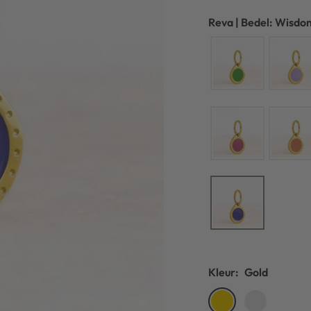
Reva | Bedel: Wisdom
Kleur:
Gold
Gold
Silver