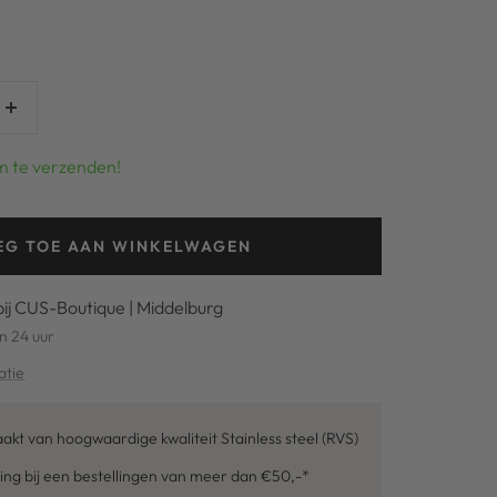
Verhoog
aantal
m te verzenden!
EG TOE AAN WINKELWAGEN
bij CUS-Boutique | Middelburg
n 24 uur
atie
kt van hoogwaardige kwaliteit Stainless steel (RVS)
ing bij een bestellingen van meer dan €50,-*