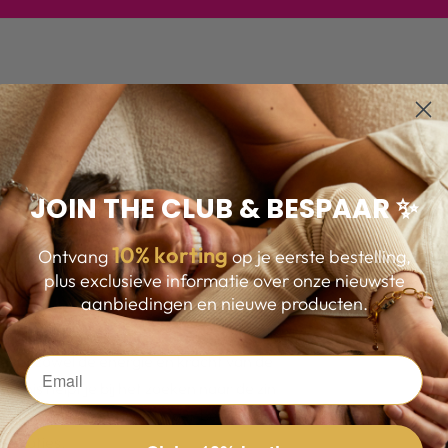
S
JOIN THE CLUB & BESPAAR ✨
10
% korting
Ontvang
op je eerste bestelling,
plus exclusieve informatie over onze nieuwste
ars
aanbiedingen en nieuwe producten.
bevat zowel de energie en kracht van de
kenis helpt je bij het zoeken naar de zin
n verbindt je met een hoger bewustzijn.
 emoties.