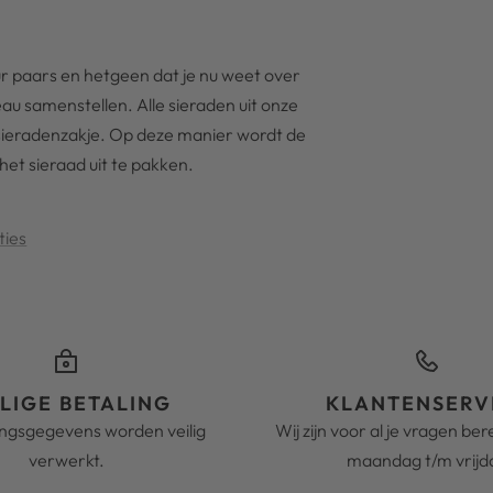
ur paars en hetgeen dat je nu weet over
au samenstellen. Alle sieraden uit onze
 sieradenzakje. Op deze manier wordt de
het sieraad uit te pakken.
ties
ILIGE BETALING
KLANTENSERV
ingsgegevens worden veilig
Wij zijn voor al je vragen be
verwerkt.
maandag t/m vrijd