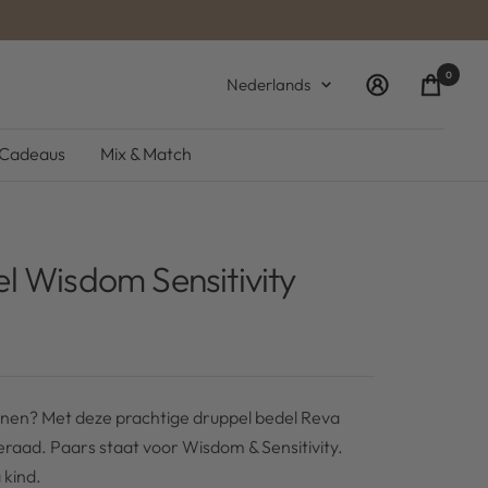
0
Taal
Nederlands
Cadeaus
Mix & Match
el Wisdom Sensitivity
kennen? Met deze prachtige druppel bedel Reva
sieraad. Paars staat voor Wisdom & Sensitivity.
 kind.