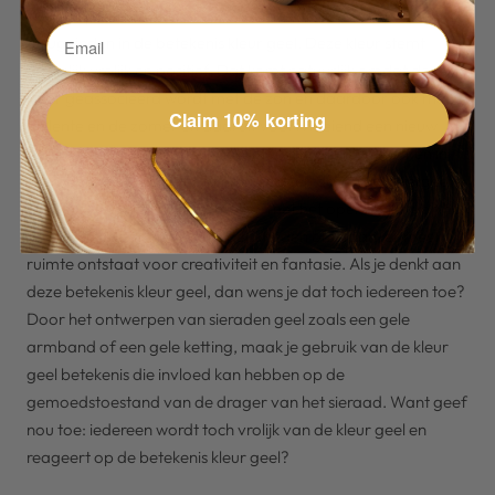
kleurenspectrum, bevat geel het meeste licht, wat je kunt
terugvinden in de betekenis kleur geel. Deze kleur stemt
namelijk vrolijk en positief. Dat komt natuurlijk omdat deze
kleur geassocieerd wordt met de zon en daardoor ook met
Claim 10% korting
de lente en de zomer en daaruit voortvloeiend een nieuw
begin. Dan kan deze kleur geel mooi tot zijn recht komen in
“sieraden geel”, zoals een ketting of een armband okergeel.
De kleur geel heeft ook te maken met het openstellen van het
brein, waardoor nieuwe mogelijkheden ontstaan, er meer
ruimte ontstaat voor creativiteit en fantasie. Als je denkt aan
deze betekenis kleur geel, dan wens je dat toch iedereen toe?
Door het ontwerpen van sieraden geel zoals een gele
armband of een gele ketting, maak je gebruik van de kleur
geel betekenis die invloed kan hebben op de
gemoedstoestand van de drager van het sieraad. Want geef
nou toe: iedereen wordt toch vrolijk van de kleur geel en
reageert op de betekenis kleur geel?