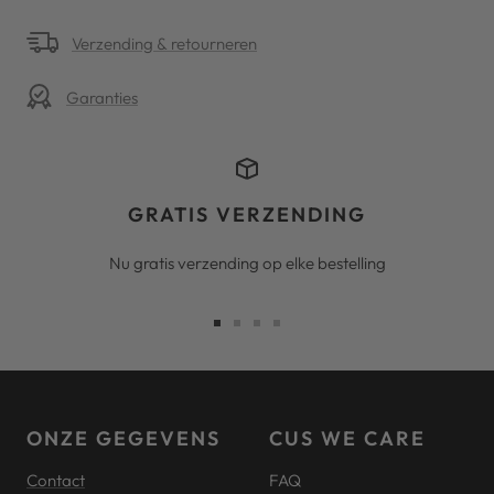
Verzending & retourneren
Garanties
GRATIS VERZENDING
Nu gratis verzending op elke bestelling
Ga
Ga
Ga
Ga
naar
naar
naar
naar
slide
slide
slide
slide
1
2
3
4
ONZE GEGEVENS
CUS WE CARE
Contact
FAQ