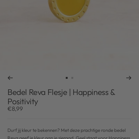
Ga
Ga
naar
naar
Bedel Reva Flesje | Happiness &
slide
slide
Positivity
1
2
Kortingsprijs
€8,99
Durf jij kleur te bekennen? Met deze prachtige ronde bedel
Reva geef je kleur aan je sieraad. Geel staat voor Happiness