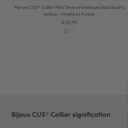
Parure CUS® Collier Mira 3mm et breloque Gaia Quartz
laiteux - Vitalité et Pureté
Prix
€30,99
de
O
A
vente
r
r
g
e
n
t
Bijoux CUS® Collier signification