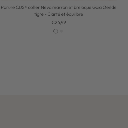
Parure CUS® collier Neva marron et breloque Gaia Oeil de
tigre - Clarté et équilibre
Prix
€26,99
de
O
A
vente
r
r
g
e
n
t