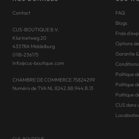
Contact
FAQ
Blogs
CUS-BOUTIQUE B.V.
Frais d'exp
Klarinetweg 20
Options d
4337RA Middelburg
Garantie &
0118-236175
Info@cus-boutique.com
Conditions
Politique d
CHAMBRE DE COMMERCE 75824299
Politique d
Numéro de TVA NL 8242.88.944.B.13
Politique
CUS dans v
Localisate
CUS-BOUTIQUE