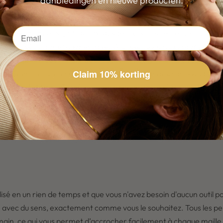
aanbiedingen en nieuwe producten.
rtez un collier signification tous les jours ? Dans ce cas-là, les
personnalisé qui émet un message. Vous pouvez ainsi exprimer vot
signification. Les colliers de la collection CUS® sont divisés en di
Claim 10% korting
s émaillées. Les colliers CUS® sont fabriqués en acier inoxydable d
r un effet très affirmé. Le collier chaîne maille à boules émaill
s en émail, qui sont disponibles dans de nombreuses couleurs diffé
inoxydable maille serpent est pour vous ! Le motif à mailles lisses 
tension vous permet d’alterner les longueurs de colliers pour pou
sé en un rien de temps et que vous n'avez besoin d'aucun outil pou
 avec du sens, exactement comme vous le souhaitez. Tous les pend
main, ce qui vous permet d’accrocher facilement à chaque maille d