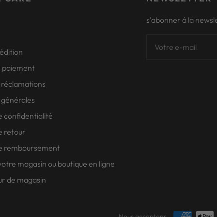
s'abonner á la newsl
Votre e-mail
édition
e paiement
 réclamations
 générales
e confidentialité
e retour
 de remboursement
otre magasin ou boutique en ligne
ur de magasin
Nous acceptons