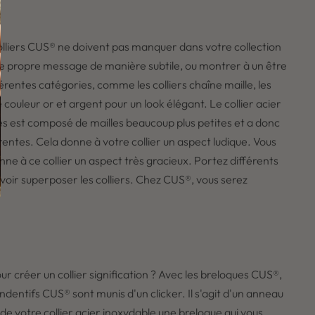
 colliers CUS® ne doivent pas manquer dans votre collection
re propre message de manière subtile, ou montrer à un être
fférentes catégories, comme les colliers chaîne maille, les
e couleur or et argent pour un look élégant. Le collier acier
ées est composé de mailles beaucoup plus petites et a donc
rentes. Cela donne à votre collier un aspect ludique. Vous
donne à ce collier un aspect très gracieux. Portez différents
voir superposer les colliers. Chez CUS®, vous serez
r créer un collier signification ? Avec les breloques CUS®,
entifs CUS® sont munis d'un clicker. Il s'agit d'un anneau
e votre collier acier inoxydable une breloque qui vous