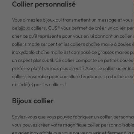
Collier personnalisé
Vous aimez les bijoux qui transmettent un message et vous po
de bijoux colliers. CUS® vous permet de créer un collier 
cher ce qu’il représente pour vous en lui donnant un collier 
colliers maille serpent et les colliers chaîne maille à boule
inoxydable chaîne maille est composé de grosses mailles pou
un aspect plus subtil. Ce collier comporte de petites boule
préférez plutôt un look plus direct ? Alors, le collier acier 
colliers ensemble pour une allure tendance. La chaîne d’ex
obsédé(e) par les colliers !
Bijoux collier
Saviez-vous que vous pouvez fabriquer un collier personnali
vous pouvez créer votre magnifique collier personnalisable
en acier inoxydable que vous pouvez ouvrir et fermer à la 