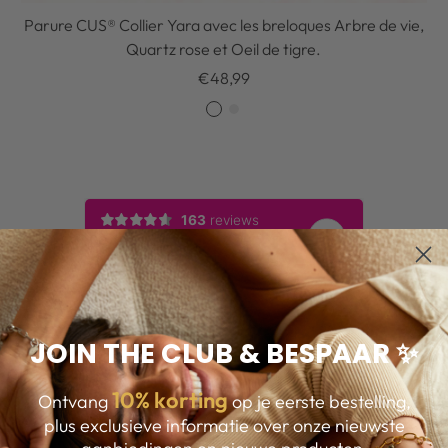
Parure CUS® Collier Yara avec les breloques Arbre de vie,
Quartz rose et Oeil de tigre.
Prix
€48,99
de
O
A
vente
r
r
g
e
n
t
JOIN THE CLUB & BESPAAR ✨
10
% korting
Ontvang
op je eerste bestelling,
plus exclusieve informatie over onze nieuwste