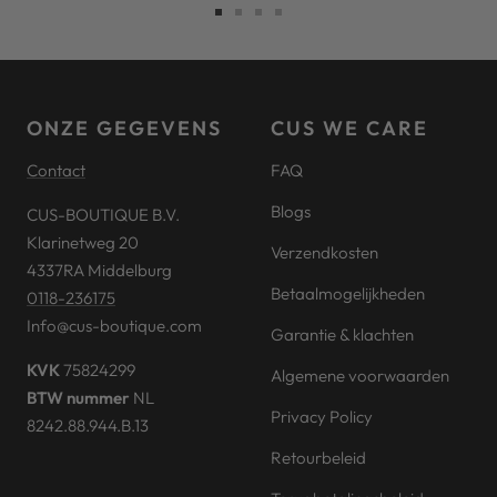
Ga
Ga
Ga
Ga
naar
naar
naar
naar
slide
slide
slide
slide
1
2
3
4
ONZE GEGEVENS
CUS WE CARE
Contact
FAQ
Blogs
CUS-BOUTIQUE B.V.
Klarinetweg 20
Verzendkosten
4337RA Middelburg
Betaalmogelijkheden
0118-236175
Info@cus-boutique.com
Garantie & klachten
KVK
75824299
Algemene voorwaarden
BTW nummer
NL
Privacy Policy
8242.88.944.B.13
Retourbeleid