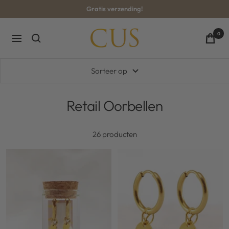
Ga
Gratis verzending!
naar
inhoud
CUS-
0
Navigatie
BOUTIQUE
Sorteer op
Retail Oorbellen
26 producten