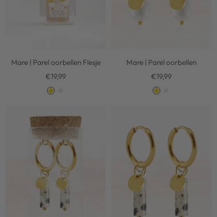
Mare | Parel oorbellen Flesje
Mare | Parel oorbellen
Kortingsprijs
Kortingsprijs
€19,99
€19,99
G
S
G
S
o
i
o
i
l
l
l
l
d
v
d
v
e
e
r
r