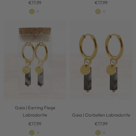
Kortingsprijs
Kortingsprijs
€17,99
€17,99
G
S
G
S
o
i
o
i
l
l
l
l
d
v
d
v
e
e
r
r
Gaia | Earring Flesje
Labradorite
Gaia | Oorbellen Labradorite
Kortingsprijs
Kortingsprijs
€17,99
€17,99
G
S
G
S