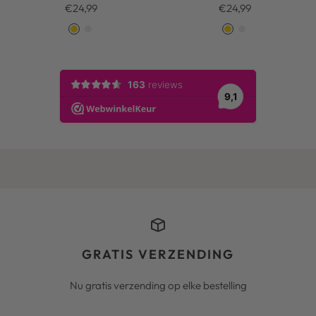
Kortingsprijs
Kortingsprijs
€24,99
€24,99
G
S
G
S
o
i
o
i
l
l
l
l
d
v
d
v
e
e
r
r
GRATIS VERZENDING
Nu gratis verzending op elke bestelling