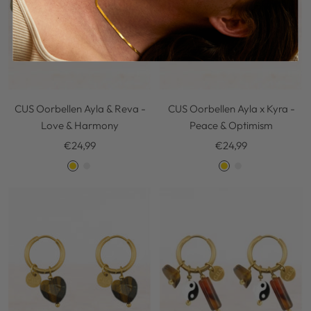
CUS Oorbellen Ayla & Reva -
CUS Oorbellen Ayla x Kyra -
Love & Harmony
Peace & Optimism
Kortingsprijs
Kortingsprijs
€24,99
€24,99
G
S
G
S
o
i
o
i
l
l
l
l
d
v
d
v
e
e
r
r