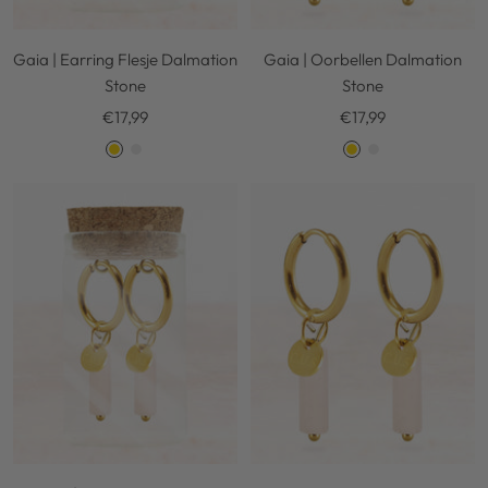
Gaia | Earring Flesje Dalmation
Gaia | Oorbellen Dalmation
Stone
Stone
Kortingsprijs
Kortingsprijs
€17,99
€17,99
G
S
G
S
o
i
o
i
l
l
l
l
d
v
d
v
e
e
r
r