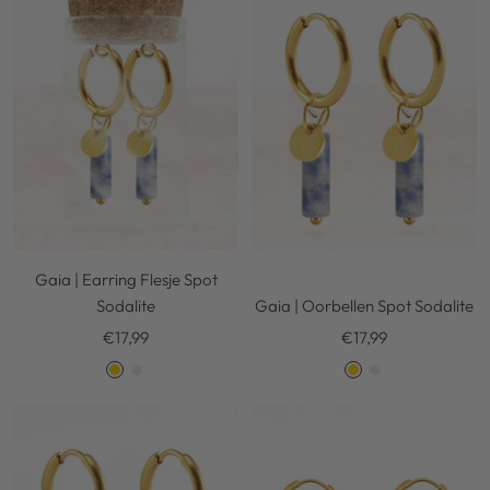
d
v
d
v
e
e
r
r
Gaia | Earring Flesje Spot
Sodalite
Gaia | Oorbellen Spot Sodalite
Kortingsprijs
Kortingsprijs
€17,99
€17,99
G
S
G
S
o
i
o
i
l
l
l
l
d
v
d
v
e
e