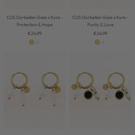
CUS Oorbellen Gaia x Kyra -
CUS Oorbellen Gaia x Kyra -
Protection & Hope
Purity & Love
Kortingsprijs
Kortingsprijs
€24,99
€24,99
G
S
G
S
o
i
o
i
l
l
l
l
d
v
d
v
e
e
r
r