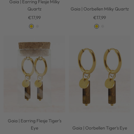
Gaia | Earring Flesje Milky
Quartz
Gaia | Oorbellen Milky Quartz
Kortingsprijs
Kortingsprijs
€17,99
€17,99
G
S
G
S
o
i
o
i
l
l
l
l
d
v
d
v
e
e
r
r
Gaia | Earring Flesje Tiger's
Eye
Gaia | Oorbellen Tiger's Eye