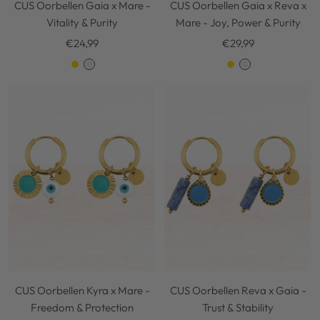
CUS Oorbellen Gaia x Mare -
CUS Oorbellen Gaia x Reva x
Vitality & Purity
Mare - Joy, Power & Purity
Kortingsprijs
Kortingsprijs
€24,99
€29,99
G
S
G
S
o
i
o
i
l
l
l
l
d
v
d
v
e
e
r
r
CUS Oorbellen Kyra x Mare -
CUS Oorbellen Reva x Gaia -
Freedom & Protection
Trust & Stability