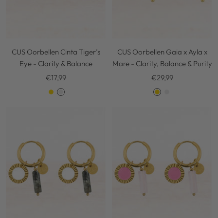
CUS Oorbellen Cinta Tiger’s
CUS Oorbellen Gaia x Ayla x
Eye - Clarity & Balance
Mare - Clarity, Balance & Purity
Kortingsprijs
Kortingsprijs
€17,99
€29,99
G
S
G
S
o
i
o
i
l
l
l
l
d
v
d
v
e
e
r
r