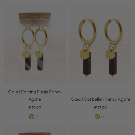
o
i
o
i
l
l
l
l
d
v
d
v
e
e
r
r
Gaia | Earring Flesje Fancy
Agate
Gaia | Oorbellen Fancy Agate
Kortingsprijs
Kortingsprijs
€17,99
€17,99
G
S
G
S
o
i
o
i
l
l
l
l